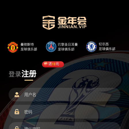
送
18
元
注册
登录