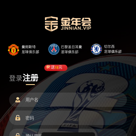
送
18
元
注册
登录