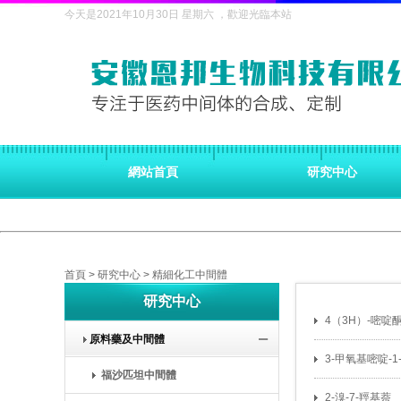
今天是2021年10月30日 星期六 ，歡迎光臨本站
網站首頁
研究中心
首頁
>
研究中心
>
精細化工中間體
研究中心
4（3H）-嘧啶
原料藥及中間體
3-甲氧基嘧啶-1
福沙匹坦中間體
2-溴-7-羥基萘