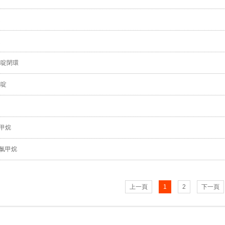
啶
啶
吡啶閉環
吡啶
氯甲烷
基氯甲烷
上一頁
1
2
下一頁