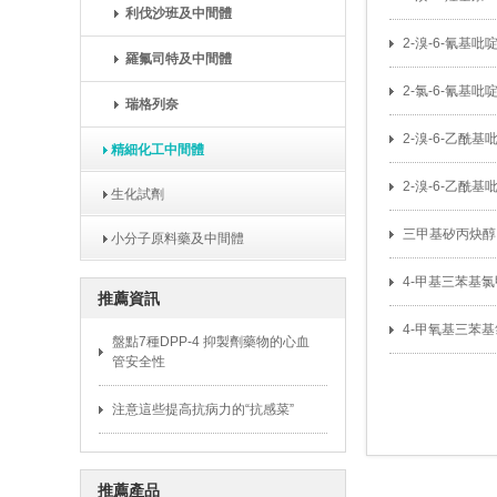
利伐沙班及中間體
2-溴-6-氰基吡
羅氟司特及中間體
2-氯-6-氰基吡
瑞格列奈
2-溴-6-乙酰基
精細化工中間體
2-溴-6-乙酰基
生化試劑
三甲基矽丙炔醇
小分子原料藥及中間體
4-甲基三苯基
推薦資訊
4-甲氧基三苯
盤點7種DPP-4 抑製劑藥物的心血
管安全性
注意這些提高抗病力的“抗感菜”
推薦產品